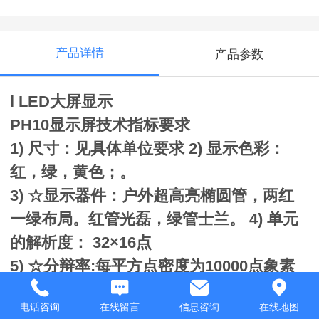
产品详情
产品参数
l LED大屏显示
PH10显示屏技术指标要求
1) 尺寸：见具体单位要求 2) 显示色彩：
红，绿，黄色；。
3) ☆显示器件：户外超高亮椭圆管，两红
一绿布局。红管光磊，绿管士兰。 4) 单元
的解析度： 32×16点
5) ☆分辩率:每平方点密度为10000点象素
管。 6) 像素间距： 小于等于10.0 mm。
电话咨询
在线留言
信息咨询
在线地图
7) 屏体最大亮度：不小于4500 cd/m2，阳